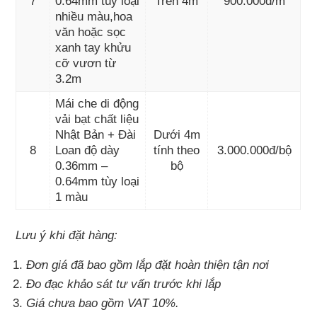
7
0.64mm tùy loại
Trên 4m
900.000đ/m
nhiều màu,hoa
văn hoặc sọc
xanh tay khửu
cỡ vươn từ
3.2m
Mái che di động
vải bạt chất liệu
Nhật Bản + Đài
Dưới 4m
8
Loan độ dày
tính theo
3.000.000đ/bộ
0.36mm –
bộ
0.64mm tùy loại
1 màu
Lưu ý khi đặt hàng:
Đơn giá đã bao gồm lắp đặt hoàn thiện tận nơi
Đo đạc khảo sát tư vấn trước khi lắp
Giá chưa bao gồm VAT 10%.