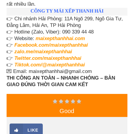
rất nhiều lần.
CÔNG TY MÁI XẾP THANH HẢI
👉 Chi nhánh Hải Phòng: 11A Ngõ 299, Ngô Gia Tự,
Đằng Lâm, Hải An, TP Hải Phòng
👉 Hotline (Zalo, Viber): 090 339 44 48
👉 Website:
maixepthanhhai.com
👉
Facebook.com/maixepthanhhai
👉
zalo.me/maixepthanhhai
👉
Twitter.com/maixepthanhhai
👉
Tiktok.com/@maixepthanhhai
💌 Email: maixepthanhhai@gmail.com
THI CÔNG AN TOÀN – NHANH CHÓNG – BÀN
GIAO ĐÚNG THỜI GIAN CAM KẾT
Good
LIKE