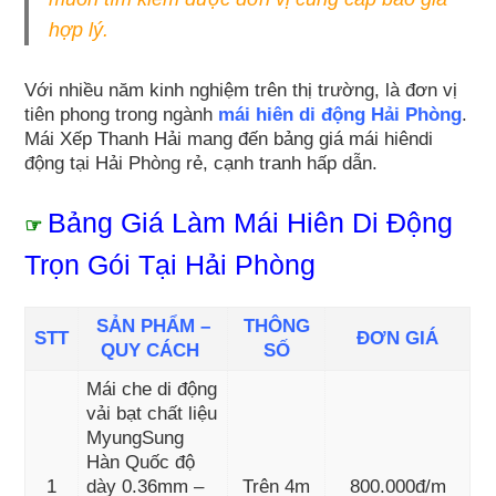
hợp lý.
Với nhiều năm kinh nghiệm trên thị trường, là đơn vị
tiên phong trong ngành
mái hiên di động Hải Phòng
.
Mái Xếp Thanh Hải mang đến bảng giá mái hiêndi
động tại Hải Phòng rẻ, cạnh tranh hấp dẫn.
Bảng Giá Làm Mái Hiên Di Động
☞
Trọn Gói Tại Hải Phòng
SẢN PHẨM –
THÔNG
STT
ĐƠN GIÁ
QUY CÁCH
SỐ
Mái che di động
vải bạt chất liệu
MyungSung
Hàn Quốc độ
1
dày 0.36mm –
Trên 4m
800.000đ/m