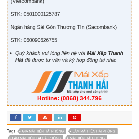
(Vietcombank)
STK: 0501000125787
Ngân hàng Sài Gòn Thương Tín (Sacombank)
STK: 060090626755
Quý khách vui lòng liên hệ với
Mái Xếp Thanh
Hải
để được tư vấn và ký hợp đồng tại nhà:
Hotline:
(0868) 344.796
Tags
GIÁ MÁI HIÊN HẢI PHÒNG
LÀM MÁI HIÊN HẢI PHÒNG
LÀM MÁI HIÊN TẠI HẢI PHÒNG
MÁI HIÊN HẢI PHÒNG