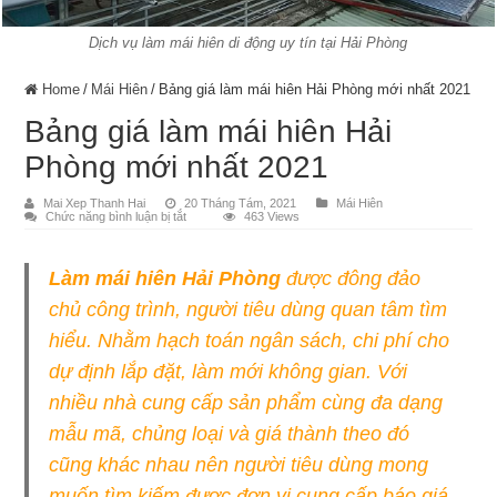
Dịch vụ làm mái hiên di động uy tín tại Hải Phòng
Home
/
Mái Hiên
/
Bảng giá làm mái hiên Hải Phòng mới nhất 2021
Bảng giá làm mái hiên Hải
Phòng mới nhất 2021
Mai Xep Thanh Hai
20 Tháng Tám, 2021
Mái Hiên
ở
Chức năng bình luận bị tắt
463 Views
Bảng
giá
làm
mái
Làm mái hiên Hải Phòng
được đông đảo
hiên
Hải
chủ công trình, người tiêu dùng quan tâm tìm
Phòng
mới
nhất
hiểu. Nhằm hạch toán ngân sách, chi phí cho
2021
dự định lắp đặt, làm mới không gian. Với
nhiều nhà cung cấp sản phẩm cùng đa dạng
mẫu mã, chủng loại và giá thành theo đó
cũng khác nhau nên người tiêu dùng mong
muốn tìm kiếm được đơn vị cung cấp báo giá