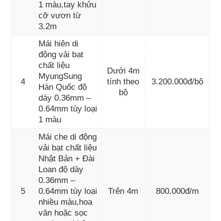
1 màu,tay khửu
cỡ vươn từ
3.2m
Mái hiên di
động vải bạt
chất liệu
Dưới 4m
MyungSung
4
tính theo
3.200.000đ/bộ
Hàn Quốc độ
bộ
dày 0.36mm –
0.64mm tùy loại
1 màu
Mái che di động
vải bạt chất liệu
Nhật Bản + Đài
Loan độ dày
0.36mm –
5
0.64mm tùy loại
Trên 4m
800.000đ/m
nhiều màu,hoa
văn hoặc sọc