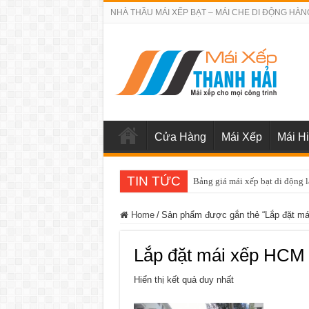
NHÀ THẦU MÁI XẾP BẠT – MÁI CHE DI ĐỘNG HÀN
Cửa Hàng
Mái Xếp
Mái H
TIN TỨC
Bảng giá mái xếp bạt di động 
Home
/
Sản phẩm được gắn thẻ “Lắp đặt m
Lắp đặt mái xếp HCM
Hiển thị kết quả duy nhất