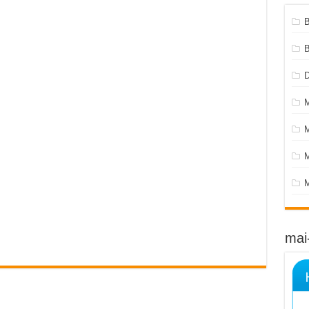
B
M
M
mai