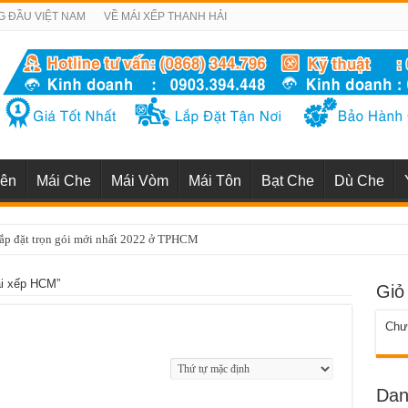
G ĐẦU VIỆT NAM
VỀ MÁI XẾP THANH HẢI
iên
Mái Che
Mái Vòm
Mái Tôn
Bạt Che
Dù Che
lắp đặt trọn gói mới nhất 2022 ở TPHCM
ái xếp HCM”
Giỏ
Chưa
Dan