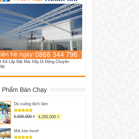
t Kế Lắp Đặt Mái Xếp Di Động Chuyên
iệp
 Phẩm Bán Chạy
Dù vuông lệch tâm
5,500,000
₫
4,200,000
₫
Được xếp
hạng
5.00
5 sao
Mái kéo trượt