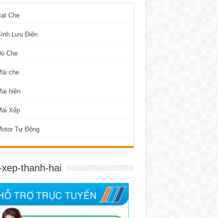
Bạt Che
ình Lưu Điện
Dù Che
ái che
ái hiên
Mái Xếp
Motor Tự Động
-xep-thanh-hai