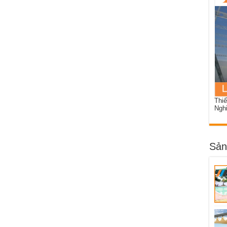
Thiế
Ngh
Sản