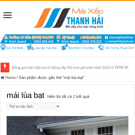
Bảng giá sửa chữa cửa cuốn quận 1 uy tín chuyên nghiệp nhất TP HCM
Home
/
Sản phẩm được gắn thẻ “mái lùa bạt”
mái lùa bạt
Hiển thị tất cả 2 kết quả