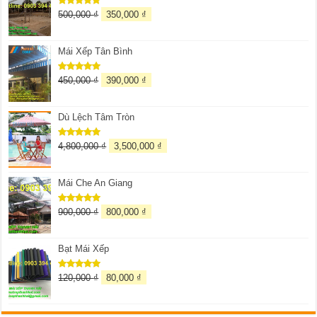
500,000
₫
350,000
₫
Được xếp
hạng
5.00
5 sao
Mái Xếp Tân Bình
450,000
₫
390,000
₫
Được xếp
hạng
5.00
5 sao
Dù Lệch Tâm Tròn
4,800,000
₫
3,500,000
₫
Được xếp
hạng
5.00
5 sao
Mái Che An Giang
900,000
₫
800,000
₫
Được xếp
hạng
5.00
5 sao
Bạt Mái Xếp
120,000
₫
80,000
₫
Được xếp
hạng
5.00
5 sao