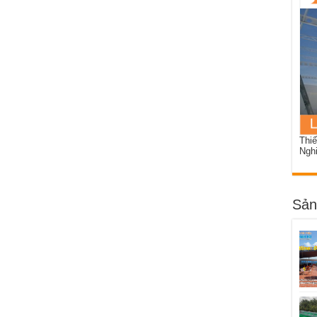
Thiế
Ngh
Sản