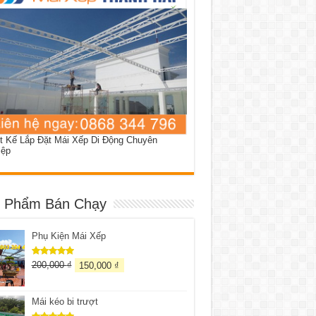
t Kế Lắp Đặt Mái Xếp Di Động Chuyên
iệp
 Phẩm Bán Chạy
Phụ Kiện Mái Xếp
200,000
₫
150,000
₫
Được xếp
hạng
5.00
5 sao
Mái kéo bi trượt