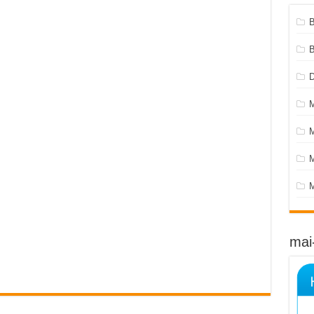
B
M
M
mai