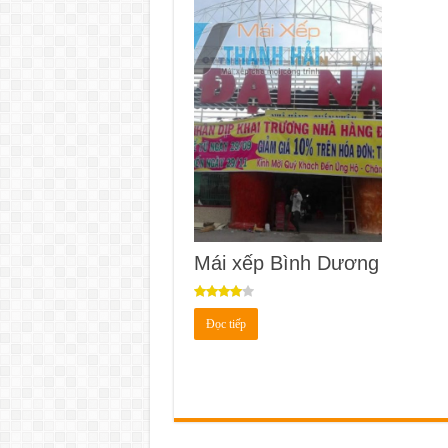
Mái xếp Bình Dương
Được
Đọc tiếp
xếp
hạng
4.00
5
sao