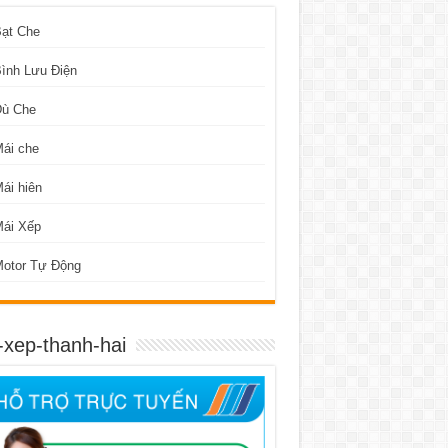
Bạt Che
ình Lưu Điện
Dù Che
ái che
ái hiên
Mái Xếp
Motor Tự Động
-xep-thanh-hai