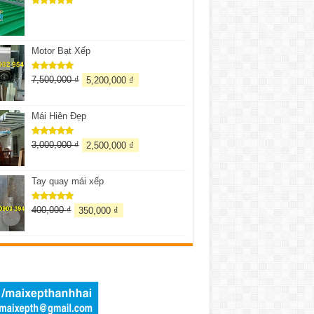
Được xếp
hạng
5.00
5 sao
Motor Bạt Xếp
7,500,000
₫
5,200,000
₫
Được xếp
hạng
5.00
5 sao
Mái Hiên Đẹp
3,000,000
₫
2,500,000
₫
Được xếp
hạng
5.00
5 sao
Tay quay mái xếp
400,000
₫
350,000
₫
Được xếp
hạng
5.00
5 sao