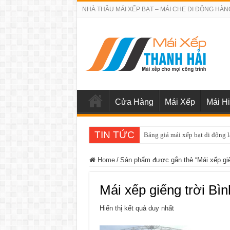
NHÀ THẦU MÁI XẾP BẠT – MÁI CHE DI ĐỘNG HÀN
Cửa Hàng
Mái Xếp
Mái H
TIN TỨC
Bảng giá mái xếp bạt di động 
Home
/
Sản phẩm được gắn thẻ “Mái xếp gi
Mái xếp giếng trời B
Hiển thị kết quả duy nhất