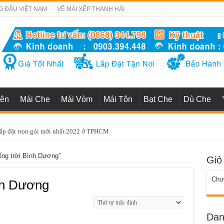
G ĐẦU VIỆT NAM
VỀ MÁI XẾP THANH HẢI
iên
Mái Che
Mái Vòm
Mái Tôn
Bạt Che
Dù Che
lắp đặt trọn gói mới nhất 2022 ở TPHCM
ếng trời Bình Dương”
Giỏ
Chưa
ình Dương
Dan