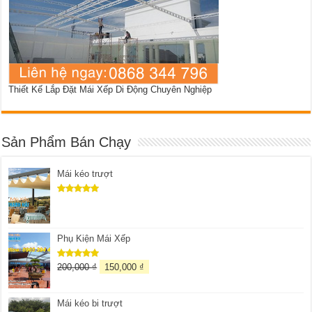
Thiết Kế Lắp Đặt Mái Xếp Di Động Chuyên Nghiệp
Sản Phẩm Bán Chạy
Mái kéo trượt
Được xếp
hạng
5.00
5 sao
Phụ Kiện Mái Xếp
200,000
₫
150,000
₫
Được xếp
hạng
5.00
5 sao
Mái kéo bi trượt