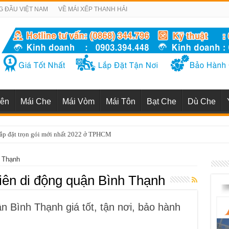
G ĐẦU VIỆT NAM
VỀ MÁI XẾP THANH HẢI
iên
Mái Che
Mái Vòm
Mái Tôn
Bạt Che
Dù Che
uận 1 uy tín chuyên nghiệp nhất TP HCM
h Thạnh
iên di động quận Bình Thạnh
n Bình Thạnh giá tốt, tận nơi, bảo hành