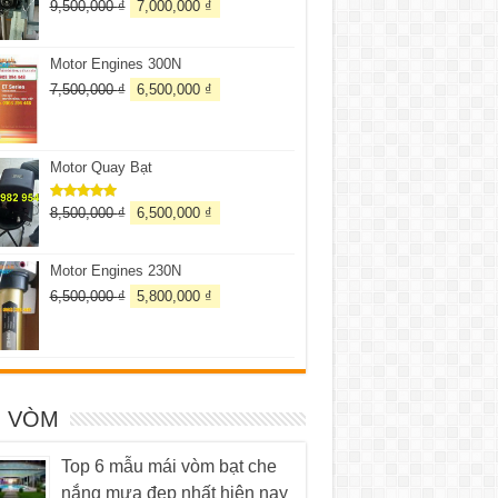
9,500,000
₫
7,000,000
₫
Được xếp
hạng
5.00
5 sao
Motor Engines 300N
7,500,000
₫
6,500,000
₫
Motor Quay Bạt
8,500,000
₫
6,500,000
₫
Được xếp
hạng
5.00
5 sao
Motor Engines 230N
6,500,000
₫
5,800,000
₫
I VÒM
Top 6 mẫu mái vòm bạt che
nắng mưa đẹp nhất hiện nay