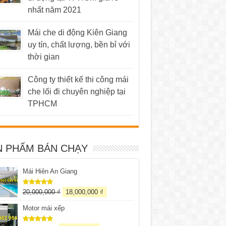
nhất năm 2021
Mái che di động Kiên Giang
uy tín, chất lượng, bền bỉ với
thời gian
Công ty thiết kế thi công mái
che lối đi chuyên nghiệp tại
TPHCM
N PHẨM BÁN CHẠY
Mái Hiên An Giang
20,000,000
₫
18,000,000
₫
Được xếp
hạng
5.00
5 sao
Motor mái xếp