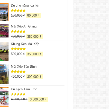
Dù che nắng loại lớn
150,000
₫
80,000
₫
Được xếp
hạng
5.00
5 sao
Mái Xếp An Giang
450,000
₫
350,000
₫
Được xếp
hạng
5.00
5 sao
Khung Kèo Mái Xếp
500,000
₫
350,000
₫
Được xếp
hạng
5.00
5 sao
Mái Xếp Tân Bình
450,000
₫
390,000
₫
Được xếp
hạng
5.00
5 sao
Dù Lệch Tâm Tròn
4,800,000
₫
3,500,000
₫
Được xếp
hạng
5.00
5 sao