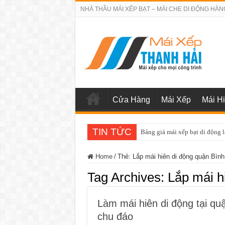
NHÀ THẦU MÁI XẾP BẠT – MÁI CHE DI ĐỘNG HÀN
Cửa Hàng
Mái Xếp
Mái H
TIN TỨC
Bảng giá sửa chữa cửa cuốn q
Home
/
Thẻ:
Lắp mái hiên di động quận Bìn
Tag Archives:
Lắp mái h
Làm mái hiên di động tại quậ
chu đáo