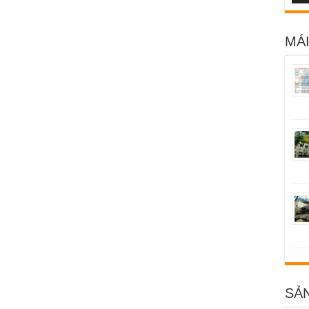
MÁI
SẢ