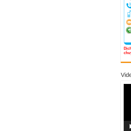
Dịch
chu
Vid
Trìn
chơi
Vide