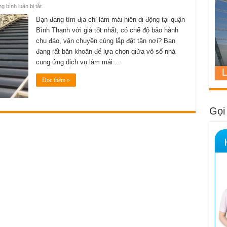
ở
 bình luận bị tắt
Làm
mái
Bạn đang tìm địa chỉ làm mái hiên di động tại quận
hiên
Bình Thạnh với giá tốt nhất, có chế độ bảo hành
di
động
chu đáo, vận chuyền cùng lắp đặt tận nơi? Bạn
tại
quận
đang rất băn khoăn để lựa chọn giữa vô số nhà
Bình
Thạnh
cung ứng dịch vụ làm mái …
giá
tốt,
tận
Đọc thêm »
nơi,
bảo
hành
chu
Gọi
đáo