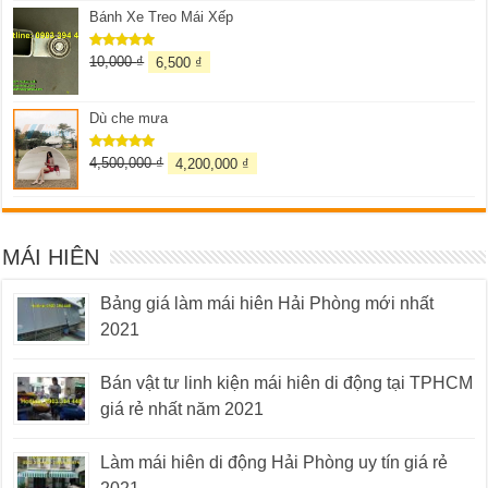
Bánh Xe Treo Mái Xếp
10,000
₫
6,500
₫
Được xếp
hạng
5.00
5 sao
Dù che mưa
4,500,000
₫
4,200,000
₫
Được xếp
hạng
5.00
5 sao
MÁI HIÊN
Bảng giá làm mái hiên Hải Phòng mới nhất
2021
Bán vật tư linh kiện mái hiên di động tại TPHCM
giá rẻ nhất năm 2021
Làm mái hiên di động Hải Phòng uy tín giá rẻ