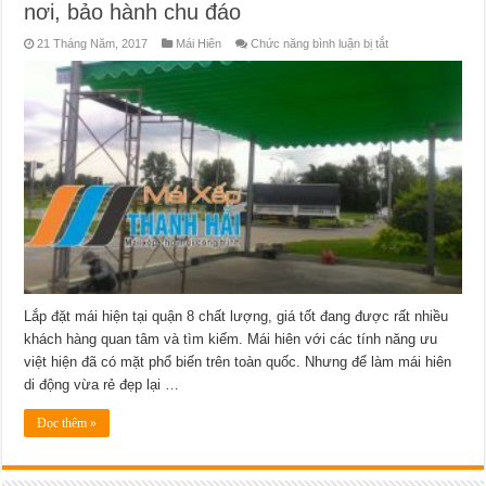
nơi, bảo hành chu đáo
ở
21 Tháng Năm, 2017
Mái Hiên
Chức năng bình luận bị tắt
Làm
mái
hiên
di
động
tại
quận
8
giá
tốt,
tận
nơi,
bảo
hành
chu
đáo
Lắp đặt mái hiện tại quận 8 chất lượng, giá tốt đang được rất nhiều
khách hàng quan tâm và tìm kiếm. Mái hiên với các tính năng ưu
việt hiện đã có mặt phổ biến trên toàn quốc. Nhưng để làm mái hiên
di động vừa rẻ đẹp lại …
Đọc thêm »