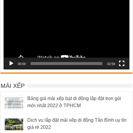
chơi
Video
00:00
02:56
MÁI XẾP
Bảng giá mái xếp bạt di động lắp đặt trọn gói
mới nhất 2022 ở TPHCM
Dịch vụ lắp đặt mái xếp di động Tân Bình uy tín
giá rẻ 2022