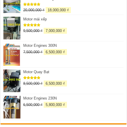
20,000,000
₫
18,000,000
₫
Được xếp
hạng
5.00
5 sao
Motor mái xếp
9,500,000
₫
7,000,000
₫
Được xếp
hạng
5.00
5 sao
Motor Engines 300N
7,500,000
₫
6,500,000
₫
Motor Quay Bạt
8,500,000
₫
6,500,000
₫
Được xếp
hạng
5.00
5 sao
Motor Engines 230N
6,500,000
₫
5,800,000
₫