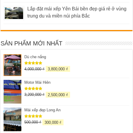
Lắp đặt mái xếp Yên Bái bền đẹp giá rẻ ở vùng
trung du và miền núi phía Bắc
SẢN PHẨM MỚI NHẤT
Dù che nắng
4,000,000
₫
3,800,000
₫
Được xếp
hạng
5.00
5 sao
Motor Mái Hiên
3,200,000
₫
2,500,000
₫
Được xếp
hạng
5.00
5 sao
Mái xếp đẹp Long An
500,000
₫
300,000
₫
Được xếp
hạng
5.00
5 sao