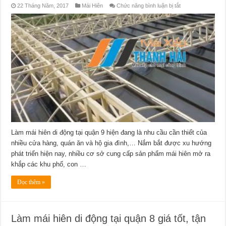
ở
22 Tháng Năm, 2017
Mái Hiên
Chức năng bình luận bị tắt
Làm
mái
hiên
di
động
tại
quận
9
giá
tốt,
tận
nơi,
bảo
hành
chu
đáo
Làm mái hiên di động tại quận 9 hiện đang là nhu cầu cần thiết của
nhiều cửa hàng, quán ăn và hộ gia đình,… Nắm bắt được xu hướng
phát triển hiện nay, nhiều cơ sở cung cấp sản phẩm mái hiên mở ra
khắp các khu phố, con …
Đọc thêm »
Làm mái hiên di động tại quận 8 giá tốt, tận