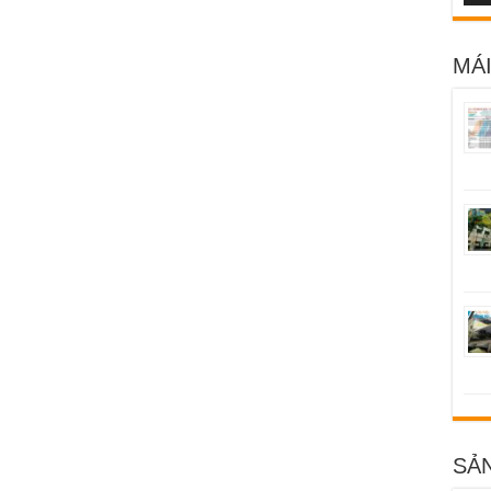
MÁI
SẢ