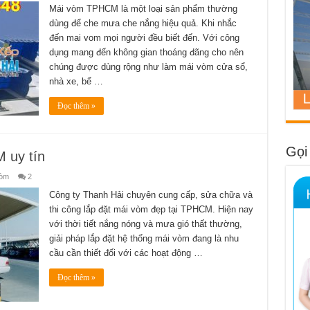
đặt
Mái vòm TPHCM là một loại sản phẩm thường
mái
dùng để che mưa che nắng hiệu quả. Khi nhắc
vòm
TPHCM
đến mai vom mọi người đều biết đến. Với công
giá
rẻ
dụng mang đến không gian thoáng đãng cho nên
số
1
chúng được dùng rộng như làm mái vòm cửa sổ,
tại
nhà xe, bể …
các
quận
huyện
Đọc thêm »
Gọi
 uy tín
Vòm
2
Công ty Thanh Hải chuyên cung cấp, sửa chữa và
thi công lắp đặt mái vòm đẹp tại TPHCM. Hiện nay
với thời tiết nắng nóng và mưa gió thất thường,
giải pháp lắp đặt hệ thống mái vòm đang là nhu
cầu cần thiết đối với các hoạt động …
Đọc thêm »