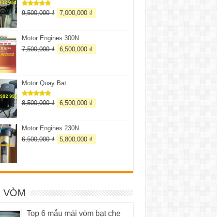
9,500,000
₫
7,000,000
₫
Được xếp
hạng
5.00
5 sao
Motor Engines 300N
7,500,000
₫
6,500,000
₫
Motor Quay Bạt
8,500,000
₫
6,500,000
₫
Được xếp
hạng
5.00
5 sao
Motor Engines 230N
6,500,000
₫
5,800,000
₫
I VÒM
Top 6 mẫu mái vòm bạt che