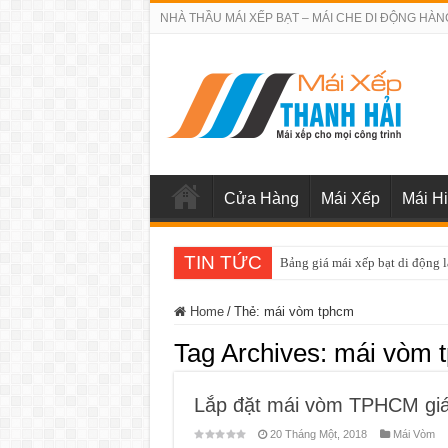
NHÀ THẦU MÁI XẾP BẠT – MÁI CHE DI ĐỘNG HÀN
Cửa Hàng
Mái Xếp
Mái H
TIN TỨC
Bảng giá sửa chữa cửa cuốn q
Home
/
Thẻ:
mái vòm tphcm
Tag Archives:
mái vòm 
Lắp đặt mái vòm TPHCM giá 
20 Tháng Một, 2018
Mái Vòm