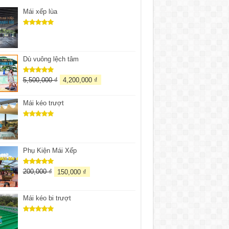
Mái xếp lùa
Được xếp
hạng
5.00
5 sao
Dù vuông lệch tâm
5,500,000
₫
4,200,000
₫
Được xếp
hạng
5.00
5 sao
Mái kéo trượt
Được xếp
hạng
5.00
5 sao
Phụ Kiện Mái Xếp
200,000
₫
150,000
₫
Được xếp
hạng
5.00
5 sao
Mái kéo bi trượt
Được xếp
hạng
5.00