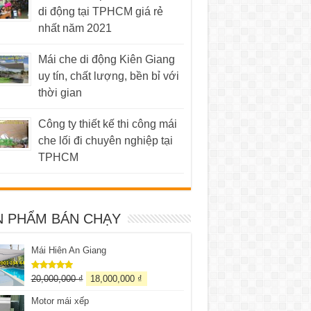
di động tại TPHCM giá rẻ
nhất năm 2021
Mái che di động Kiên Giang
uy tín, chất lượng, bền bỉ với
thời gian
Công ty thiết kế thi công mái
che lối đi chuyên nghiệp tại
TPHCM
N PHẨM BÁN CHẠY
Mái Hiên An Giang
20,000,000
₫
18,000,000
₫
Được xếp
hạng
5.00
5 sao
Motor mái xếp