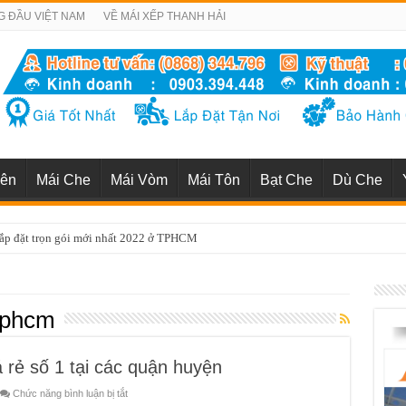
G ĐẦU VIỆT NAM
VỀ MÁI XẾP THANH HẢI
iên
Mái Che
Mái Vòm
Mái Tôn
Bạt Che
Dù Che
uận 1 uy tín chuyên nghiệp nhất TP HCM
tphcm
rẻ số 1 tại các quận huyện
ở
Chức năng bình luận bị tắt
Lắp