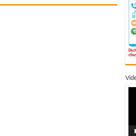
Dịch
chu
Vid
Trìn
chơi
Vide