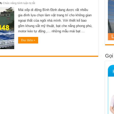
ở
Chức năng bình luận bị tắt
Lắp
đặt
Mái xếp di động Bình Định đang được rất nhiều
mái
gia đình lựa chọn làm vật trang trí cho không gian
xếp
di
ngoại thất của ngôi nhà mình. Với thiết kế bao
động
Bình
gồm khung sắt mỹ thuật, bạt che nắng phong phú,
Định
giá
motor kéo tự động ,… những mẫu mái bạt …
rẻ
chất
lượng
Đọc thêm »
bảo
hành
nhanh
chóng
Gọi