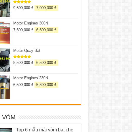
9,500,000
₫
7,000,000
₫
Được xếp
hạng
5.00
5 sao
Motor Engines 300N
7,500,000
₫
6,500,000
₫
Motor Quay Bạt
8,500,000
₫
6,500,000
₫
Được xếp
hạng
5.00
5 sao
Motor Engines 230N
6,500,000
₫
5,800,000
₫
I VÒM
Top 6 mẫu mái vòm bạt che