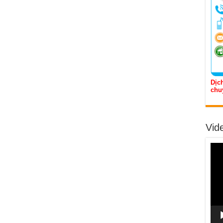
Dịch
chu
Vid
Trìn
chơi
Vide