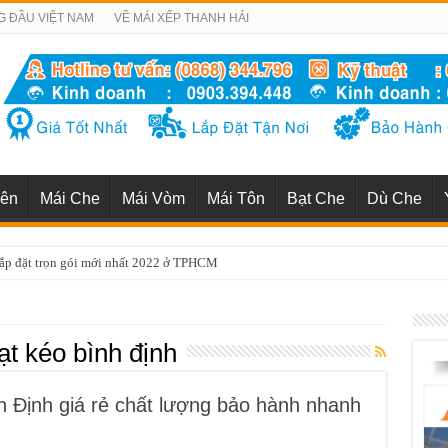
G ĐẦU VIỆT NAM
VỀ MÁI XẾP THANH HẢI
iên
Mái Che
Mái Vòm
Mái Tôn
Bạt Che
Dù Che
uận 1 uy tín chuyên nghiệp nhất TP HCM
ạt kéo bình định
h Định giá rẻ chất lượng bảo hành nhanh