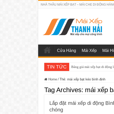
NHÀ THẦU MÁI XẾP BẠT – MÁI CHE DI ĐỘNG HÀN
Cửa Hàng
Mái Xếp
Mái H
TIN TỨC
Bảng giá sửa chữa cửa cuốn q
Home
/
Thẻ:
mái xếp bạt kéo bình định
Tag Archives:
mái xếp b
Lắp đặt mái xếp di động Bìn
chóng