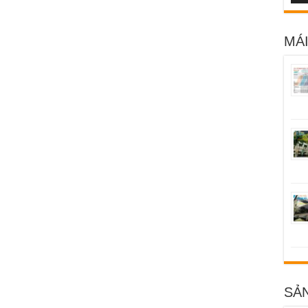
MÁI
SẢ