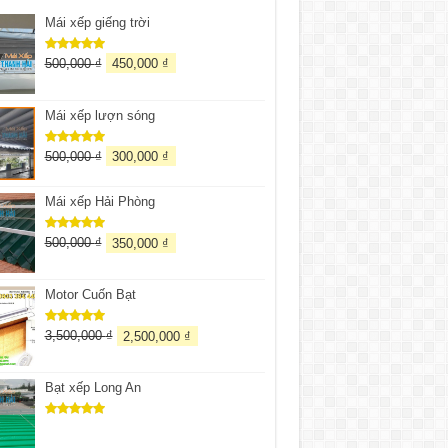
Mái xếp giếng trời
500,000
₫
450,000
₫
Được xếp
hạng
5.00
5 sao
Mái xếp lượn sóng
500,000
₫
300,000
₫
Được xếp
hạng
5.00
5 sao
Mái xếp Hải Phòng
500,000
₫
350,000
₫
Được xếp
hạng
5.00
5 sao
Motor Cuốn Bạt
3,500,000
₫
2,500,000
₫
Được xếp
hạng
5.00
5 sao
Bạt xếp Long An
Được xếp
hạng
5.00