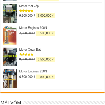
hạng
5.00
5 sao
Motor mái xếp
9,500,000
₫
7,000,000
₫
Được xếp
hạng
5.00
5 sao
Motor Engines 300N
7,500,000
₫
6,500,000
₫
Motor Quay Bạt
8,500,000
₫
6,500,000
₫
Được xếp
hạng
5.00
5 sao
Motor Engines 230N
6,500,000
₫
5,800,000
₫
MÁI VÒM