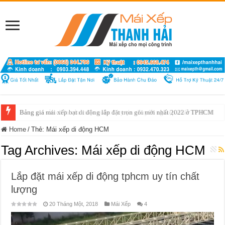
Bảng giá mái xếp bạt di động lắp đặt trọn gói mới nhất 2022 ở TPHCM
Bảng giá sửa chữa cửa cuốn quận 1 uy tín chuyên nghiệp nhất TP HCM
Home
/
Thẻ:
Mái xếp di động HCM
Tag Archives:
Mái xếp di động HCM
Lắp đặt mái xếp di động tphcm uy tín chất
lượng
20 Tháng Một, 2018
Mái Xếp
4