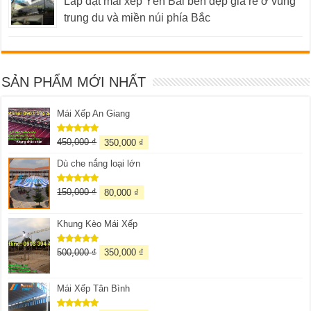
Lắp đặt mái xếp Yên Bái bền đẹp giá rẻ ở vùng
trung du và miền núi phía Bắc
SẢN PHẨM MỚI NHẤT
Mái Xếp An Giang
450,000
₫
350,000
₫
Được xếp
hạng
5.00
5 sao
Dù che nắng loại lớn
150,000
₫
80,000
₫
Được xếp
hạng
5.00
5 sao
Khung Kèo Mái Xếp
500,000
₫
350,000
₫
Được xếp
hạng
5.00
5 sao
Mái Xếp Tân Bình