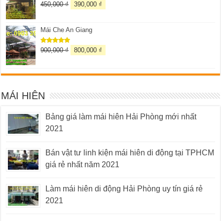
450,000
₫
390,000
₫
Được xếp
hạng
5.00
5 sao
Mái Che An Giang
900,000
₫
800,000
₫
Được xếp
hạng
5.00
5 sao
MÁI HIÊN
Bảng giá làm mái hiên Hải Phòng mới nhất
2021
Bán vật tư linh kiện mái hiên di động tại TPHCM
giá rẻ nhất năm 2021
Làm mái hiên di động Hải Phòng uy tín giá rẻ
2021