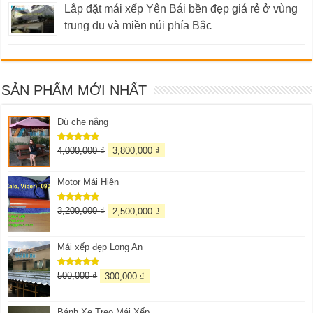
Lắp đặt mái xếp Yên Bái bền đẹp giá rẻ ở vùng
trung du và miền núi phía Bắc
SẢN PHẨM MỚI NHẤT
Dù che nắng
4,000,000
₫
3,800,000
₫
Được xếp
hạng
5.00
5 sao
Motor Mái Hiên
3,200,000
₫
2,500,000
₫
Được xếp
hạng
5.00
5 sao
Mái xếp đẹp Long An
500,000
₫
300,000
₫
Được xếp
hạng
5.00
5 sao
Bánh Xe Treo Mái Xếp