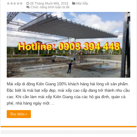
28 Tháng Mười Một, 2019
Mái Xếp
ở
Chức năng bình luận bị tắt
Dịch
vụ
thiết
kế
lắp
đặt
mái
xếp
di
động
Kiên
Giang
đẹp
chất
lượng
chính
hãng
Mái xếp di động Kiên Giang 100% khách hàng hài lòng về sản phẩm.
Đặc biệt là mái bạt xếp đẹp, mái xếp cao cấp đang trở thành nhu cầu
cao. Khi cần làm mái xếp Kiên Giang của các hộ gia đình, quán cà
phê, nhà hàng ngày một …
Đọc thêm »