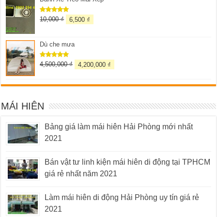
10,000
₫
6,500
₫
Được xếp
hạng
5.00
5 sao
Dù che mưa
4,500,000
₫
4,200,000
₫
Được xếp
hạng
5.00
5 sao
MÁI HIÊN
Bảng giá làm mái hiên Hải Phòng mới nhất
2021
Bán vật tư linh kiện mái hiên di động tại TPHCM
giá rẻ nhất năm 2021
Làm mái hiên di động Hải Phòng uy tín giá rẻ
2021