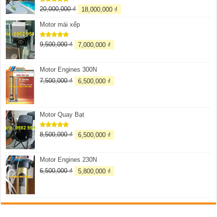
20,000,000
₫
18,000,000
₫
Được xếp
hạng
5.00
5 sao
Motor mái xếp
9,500,000
₫
7,000,000
₫
Được xếp
hạng
5.00
5 sao
Motor Engines 300N
7,500,000
₫
6,500,000
₫
Motor Quay Bạt
8,500,000
₫
6,500,000
₫
Được xếp
hạng
5.00
5 sao
Motor Engines 230N
6,500,000
₫
5,800,000
₫