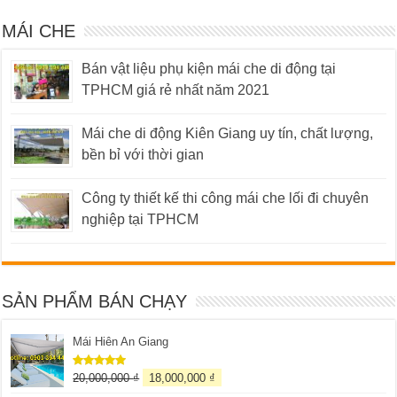
MÁI CHE
Bán vật liệu phụ kiện mái che di động tại
TPHCM giá rẻ nhất năm 2021
Mái che di động Kiên Giang uy tín, chất lượng,
bền bỉ với thời gian
Công ty thiết kế thi công mái che lối đi chuyên
nghiệp tại TPHCM
SẢN PHẨM BÁN CHẠY
Mái Hiên An Giang
20,000,000
₫
18,000,000
₫
Được xếp
hạng
5.00