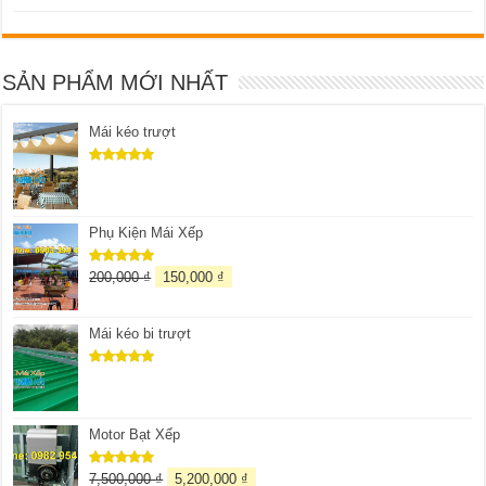
SẢN PHẨM MỚI NHẤT
Mái kéo trượt
Được xếp
hạng
5.00
5 sao
Phụ Kiện Mái Xếp
200,000
₫
150,000
₫
Được xếp
hạng
5.00
5 sao
Mái kéo bi trượt
Được xếp
hạng
5.00
5 sao
Motor Bạt Xếp
7,500,000
₫
5,200,000
₫
Được xếp