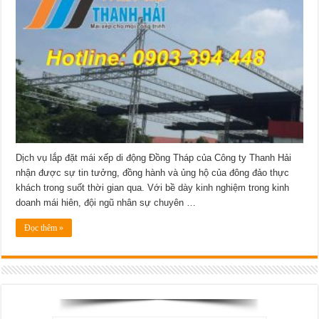
lắp
đặt
mái
xếp
di
động
Đồng
Tháp
uy
tín,
chất
lượng
Dịch vụ lắp đặt mái xếp di động Đồng Tháp của Công ty Thanh Hải
nhận được sự tin tưởng, đồng hành và ủng hộ của đông đảo thực
khách trong suốt thời gian qua. Với bề dày kinh nghiệm trong kinh
doanh mái hiên, đội ngũ nhân sự chuyên …
Đọc thêm »