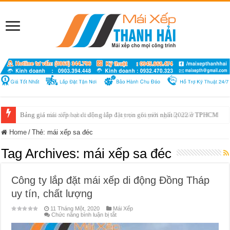
Bảng giá mái xếp bạt di động lắp đặt trọn gói mới nhất 2022 ở TPHCM
Bảng giá sửa chữa cửa cuốn quận 1 uy tín chuyên nghiệp nhất TP HCM
Home
/
Thẻ:
mái xếp sa đéc
Tag Archives:
mái xếp sa đéc
Công ty lắp đặt mái xếp di động Đồng Tháp
uy tín, chất lượng
11 Tháng Một, 2020
Mái Xếp
ở
Chức năng bình luận bị tắt
Công
ty