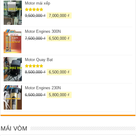
5 sao
Motor mái xếp
9,500,000
₫
7,000,000
₫
Được xếp
hạng
5.00
5 sao
Motor Engines 300N
7,500,000
₫
6,500,000
₫
Motor Quay Bạt
8,500,000
₫
6,500,000
₫
Được xếp
hạng
5.00
5 sao
Motor Engines 230N
6,500,000
₫
5,800,000
₫
MÁI VÒM