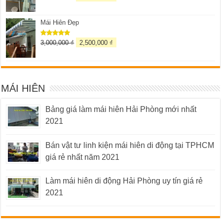
hạng
5.00
5 sao
Mái Hiên Đẹp
3,000,000
₫
2,500,000
₫
Được xếp
hạng
5.00
5 sao
MÁI HIÊN
Bảng giá làm mái hiên Hải Phòng mới nhất
2021
Bán vật tư linh kiện mái hiên di động tại TPHCM
giá rẻ nhất năm 2021
Làm mái hiên di động Hải Phòng uy tín giá rẻ
2021