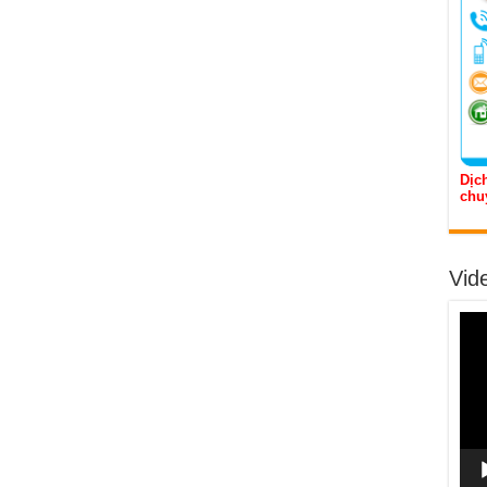
Dịch
chu
Vid
Trìn
chơi
Vide