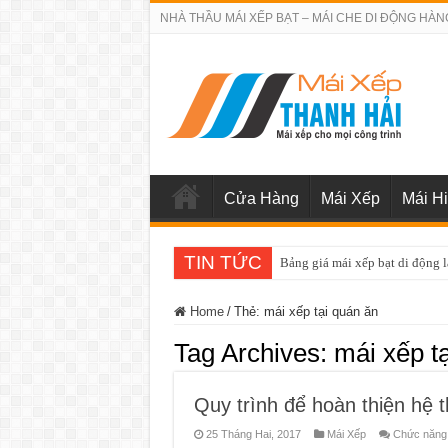
NHÀ THẦU MÁI XẾP BẠT – MÁI CHE DI ĐỘNG HÀN
Cửa Hàng
Mái Xếp
Mái H
TIN TỨC
Bảng giá sửa chữa cửa cuốn q
Home
/
Thẻ:
mái xếp tại quán ăn
Tag Archives:
mái xếp t
Quy trình để hoàn thiện hệ 
25 Tháng Hai, 2017
Mái Xếp
Chức năng b