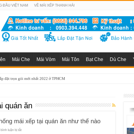
G ĐẦU VIỆT NAM
VỀ MÁI XẾP THANH HẢI
iên
Mái Che
Mái Vòm
Mái Tôn
Bạt Che
Dù Che
uận 1 uy tín chuyên nghiệp nhất TP HCM
ại quán ăn
thống mái xếp tại quán ăn như thế nào
ở
ình luận bị tắt
Quy