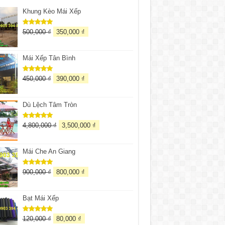
Khung Kèo Mái Xếp
500,000
₫
350,000
₫
Được xếp
hạng
5.00
5 sao
Mái Xếp Tân Bình
450,000
₫
390,000
₫
Được xếp
hạng
5.00
5 sao
Dù Lệch Tâm Tròn
4,800,000
₫
3,500,000
₫
Được xếp
hạng
5.00
5 sao
Mái Che An Giang
900,000
₫
800,000
₫
Được xếp
hạng
5.00
5 sao
Bạt Mái Xếp
120,000
₫
80,000
₫
Được xếp