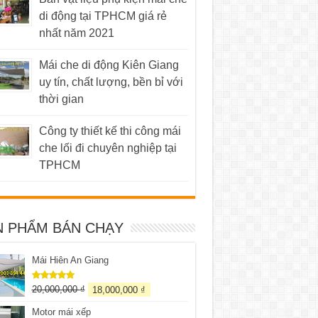
di động tại TPHCM giá rẻ
nhất năm 2021
Mái che di động Kiên Giang
uy tín, chất lượng, bền bỉ với
thời gian
Công ty thiết kế thi công mái
che lối đi chuyên nghiệp tại
TPHCM
N PHẨM BÁN CHẠY
Mái Hiên An Giang
20,000,000
₫
18,000,000
₫
Được xếp
hạng
5.00
5 sao
Motor mái xếp