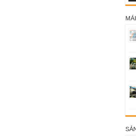
MÁI
SẢ