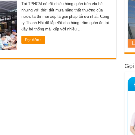
trình
Tại TPHCM có rất nhiều hàng quán trên vỉa hè,
để
nhưng với thời tiết mưa nắng thất thường của
hoàn
thiện
nước ta thì mái xếp là giải pháp tối ưu nhất. Công
hệ
thống
ty Thanh Hải đã lắp đặt cho hàng trăm quán ăn tại
mái
xếp
đây hệ thống mái xếp với nhiều …
tại
quán
ăn
Đọc thêm »
như
thế
nào
Gọi