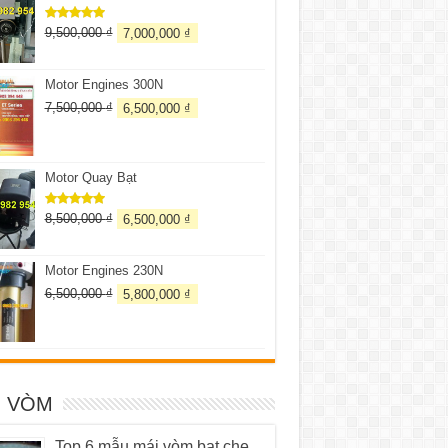
9,500,000
₫
7,000,000
₫
Được xếp
hạng
5.00
5 sao
Motor Engines 300N
7,500,000
₫
6,500,000
₫
Motor Quay Bạt
8,500,000
₫
6,500,000
₫
Được xếp
hạng
5.00
5 sao
Motor Engines 230N
6,500,000
₫
5,800,000
₫
I VÒM
Top 6 mẫu mái vòm bạt che