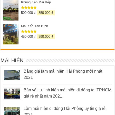
5 sao
Khung Kèo Mái Xếp
500,000
₫
350,000
₫
Được xếp
hạng
5.00
5 sao
Mái Xếp Tân Bình
450,000
₫
390,000
₫
Được xếp
hạng
5.00
5 sao
MÁI HIÊN
Bảng giá làm mái hiên Hải Phòng mới nhất
2021
Bán vật tư linh kiện mái hiên di động tại TPHCM
giá rẻ nhất năm 2021
Làm mái hiên di động Hải Phòng uy tín giá rẻ
2021