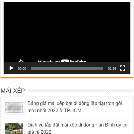
Trình
chơi
Video
00:00
02:56
MÁI XẾP
Bảng giá mái xếp bạt di động lắp đặt trọn gói
mới nhất 2022 ở TPHCM
Dịch vụ lắp đặt mái xếp di động Tân Bình uy tín
giá rẻ 2022