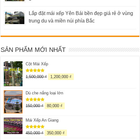
Lắp đặt mái xếp Yên Bái bền đẹp giá rẻ ở vùng
trung du và miền núi phía Bắc
SẢN PHẨM MỚI NHẤT
Cột Mái Xếp
1,500,000
₫
1,200,000
₫
Được xếp
hạng
5.00
5 sao
Dù che nắng loại lớn
150,000
₫
80,000
₫
Được xếp
hạng
5.00
5 sao
Mái Xếp An Giang
450,000
₫
350,000
₫
Được xếp
hạng
5.00