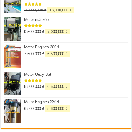
20,000,000
₫
18,000,000
₫
Được xếp
hạng
5.00
5 sao
Motor mái xếp
9,500,000
₫
7,000,000
₫
Được xếp
hạng
5.00
5 sao
Motor Engines 300N
7,500,000
₫
6,500,000
₫
Motor Quay Bạt
8,500,000
₫
6,500,000
₫
Được xếp
hạng
5.00
5 sao
Motor Engines 230N
6,500,000
₫
5,800,000
₫