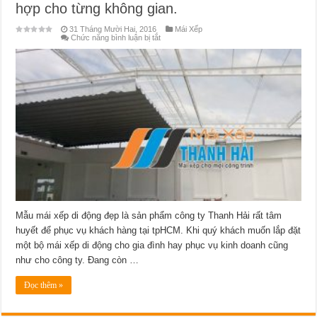
hợp cho từng không gian.
31 Tháng Mười Hai, 2016
Mái Xếp
ở
Chức năng bình luận bị tắt
Cách
chọn
mẫu
mái
xếp
di
động
đẹp
phù
hợp
cho
từng
không
gian.
Mẫu mái xếp di động đẹp là sản phẩm công ty Thanh Hải rất tâm
huyết để phục vụ khách hàng tại tpHCM. Khi quý khách muốn lắp đặt
một bộ mái xếp di động cho gia đình hay phục vụ kinh doanh cũng
như cho công ty. Đang còn …
Đọc thêm »