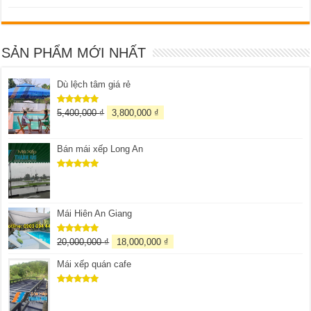
SẢN PHẨM MỚI NHẤT
Dù lệch tâm giá rẻ
5,400,000
₫
3,800,000
₫
Được xếp
hạng
5.00
5 sao
Bán mái xếp Long An
Được xếp
hạng
5.00
5 sao
Mái Hiên An Giang
20,000,000
₫
18,000,000
₫
Được xếp
hạng
5.00
5 sao
Mái xếp quán cafe
Được xếp
hạng
5.00