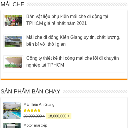
MÁI CHE
Bán vật liệu phụ kiện mái che di động tại
TPHCM giá rẻ nhất năm 2021
Mái che di động Kiên Giang uy tín, chất lượng,
bền bỉ với thời gian
Công ty thiết kế thi công mái che lối đi chuyên
nghiệp tại TPHCM
SẢN PHẨM BÁN CHẠY
Mái Hiên An Giang
20,000,000
₫
18,000,000
₫
Được xếp
hạng
5.00
5 sao
Motor mái xếp