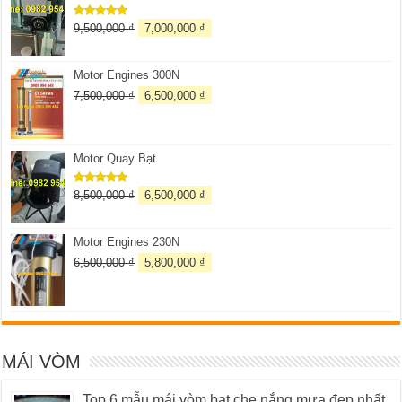
9,500,000
₫
7,000,000
₫
Được xếp
hạng
5.00
5 sao
Motor Engines 300N
7,500,000
₫
6,500,000
₫
Motor Quay Bạt
8,500,000
₫
6,500,000
₫
Được xếp
hạng
5.00
5 sao
Motor Engines 230N
6,500,000
₫
5,800,000
₫
MÁI VÒM
Top 6 mẫu mái vòm bạt che nắng mưa đẹp nhất