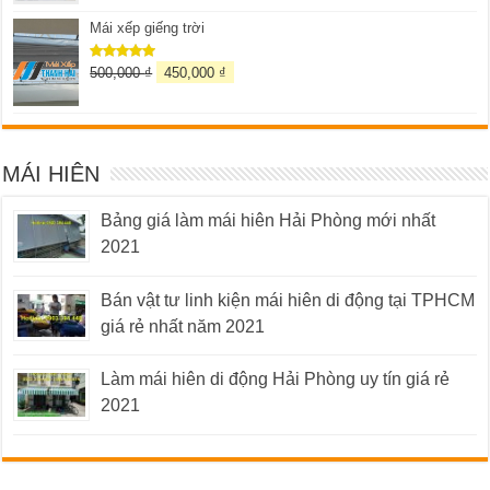
5 sao
Mái xếp giếng trời
500,000
₫
450,000
₫
Được xếp
hạng
5.00
5 sao
MÁI HIÊN
Bảng giá làm mái hiên Hải Phòng mới nhất
2021
Bán vật tư linh kiện mái hiên di động tại TPHCM
giá rẻ nhất năm 2021
Làm mái hiên di động Hải Phòng uy tín giá rẻ
2021