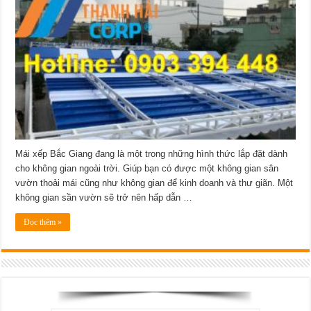
thiết
kế
lắp
đặt
mái
xếp
Bắc
Giang
đẹp
uy
tín
nhất
2021
Mái xếp Bắc Giang đang là một trong những hình thức lắp đặt dành
cho không gian ngoài trời. Giúp bạn có được một không gian sân
vườn thoải mái cũng như không gian để kinh doanh và thư giãn. Một
không gian sần vườn sẽ trở nên hấp dẫn …
Đọc thêm »