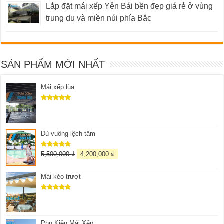
Lắp đặt mái xếp Yên Bái bền đẹp giá rẻ ở vùng
trung du và miền núi phía Bắc
SẢN PHẨM MỚI NHẤT
Mái xếp lùa
Được xếp
hạng
5.00
5 sao
Dù vuông lệch tâm
5,500,000
₫
4,200,000
₫
Được xếp
hạng
5.00
5 sao
Mái kéo trượt
Được xếp
hạng
5.00
5 sao
Phụ Kiện Mái Xếp