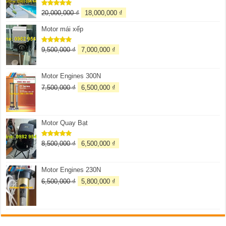
20,000,000
₫
18,000,000
₫
Được xếp
hạng
5.00
5 sao
Motor mái xếp
9,500,000
₫
7,000,000
₫
Được xếp
hạng
5.00
5 sao
Motor Engines 300N
7,500,000
₫
6,500,000
₫
Motor Quay Bạt
8,500,000
₫
6,500,000
₫
Được xếp
hạng
5.00
5 sao
Motor Engines 230N
6,500,000
₫
5,800,000
₫