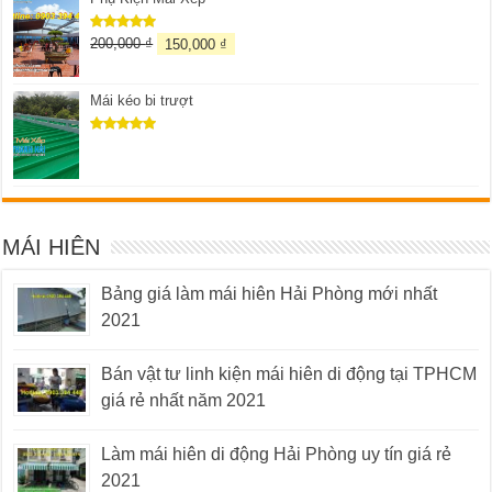
200,000
₫
150,000
₫
Được xếp
hạng
5.00
5 sao
Mái kéo bi trượt
Được xếp
hạng
5.00
5 sao
MÁI HIÊN
Bảng giá làm mái hiên Hải Phòng mới nhất
2021
Bán vật tư linh kiện mái hiên di động tại TPHCM
giá rẻ nhất năm 2021
Làm mái hiên di động Hải Phòng uy tín giá rẻ
2021