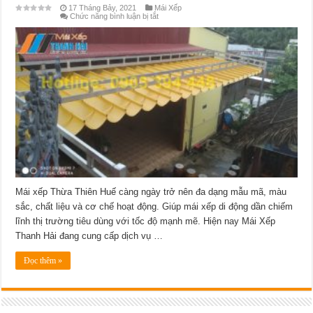
17 Tháng Bảy, 2021
Mái Xếp
ở
Chức năng bình luận bị tắt
Lắp
đặt
mái
xếp
Thừa
Thiên
Huế
–
Chất
lượng
uy
tín
&
giá
tốt
nhất
năm
2021
Mái xếp Thừa Thiên Huế càng ngày trở nên đa dạng mẫu mã, màu
sắc, chất liệu và cơ chế hoạt động. Giúp mái xếp di động dần chiếm
lĩnh thị trường tiêu dùng với tốc độ mạnh mẽ. Hiện nay Mái Xếp
Thanh Hải đang cung cấp dịch vụ …
Đọc thêm »