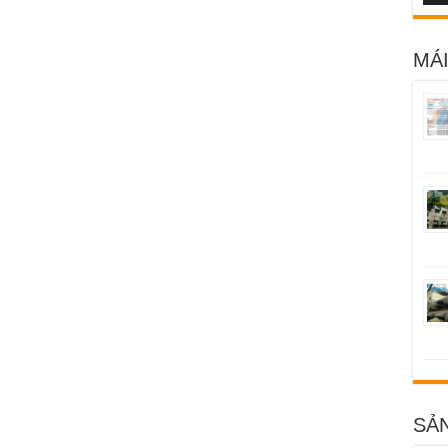
MÁI
SẢ