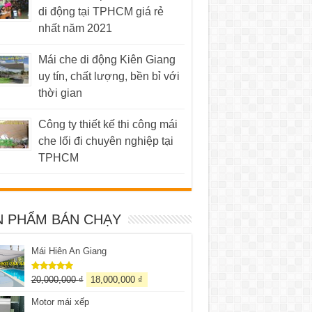
di động tại TPHCM giá rẻ
nhất năm 2021
Mái che di động Kiên Giang
uy tín, chất lượng, bền bỉ với
thời gian
Công ty thiết kế thi công mái
che lối đi chuyên nghiệp tại
TPHCM
N PHẨM BÁN CHẠY
Mái Hiên An Giang
20,000,000
₫
18,000,000
₫
Được xếp
hạng
5.00
5 sao
Motor mái xếp