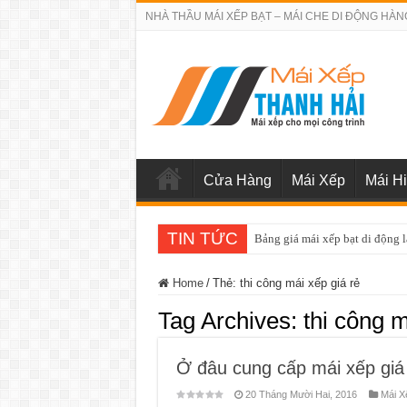
NHÀ THẦU MÁI XẾP BẠT – MÁI CHE DI ĐỘNG HÀN
Cửa Hàng
Mái Xếp
Mái H
TIN TỨC
Bảng giá sửa chữa cửa cuốn q
Home
/
Thẻ:
thi công mái xếp giá rẻ
Tag Archives:
thi công m
Ở đâu cung cấp mái xếp giá
20 Tháng Mười Hai, 2016
Mái X