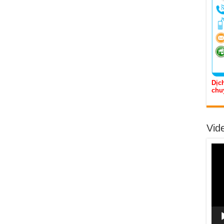
Dịch
chu
Vid
Trìn
chơi
Vide