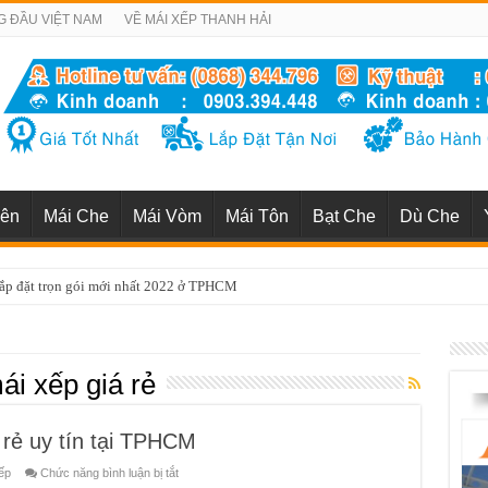
G ĐẦU VIỆT NAM
VỀ MÁI XẾP THANH HẢI
iên
Mái Che
Mái Vòm
Mái Tôn
Bạt Che
Dù Che
uận 1 uy tín chuyên nghiệp nhất TP HCM
ái xếp giá rẻ
 rẻ uy tín tại TPHCM
ở
ếp
Chức năng bình luận bị tắt
Ở