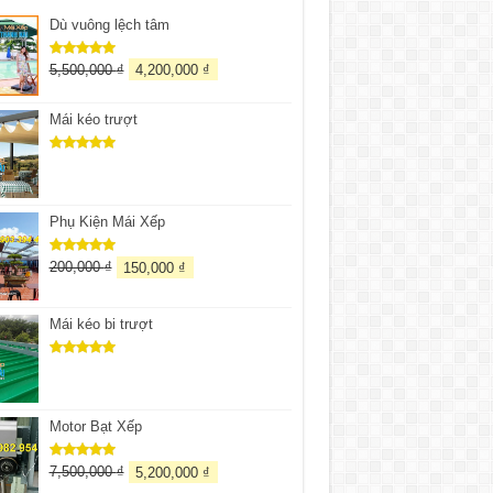
Dù vuông lệch tâm
5,500,000
₫
4,200,000
₫
Được xếp
hạng
5.00
5 sao
Mái kéo trượt
Được xếp
hạng
5.00
5 sao
Phụ Kiện Mái Xếp
200,000
₫
150,000
₫
Được xếp
hạng
5.00
5 sao
Mái kéo bi trượt
Được xếp
hạng
5.00
5 sao
Motor Bạt Xếp
7,500,000
₫
5,200,000
₫
Được xếp
hạng
5.00