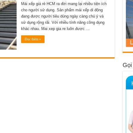
đâu
Mái xếp giá rẻ HCM ra đời mang lại nhiều tiện ích
cung
cho người sử dụng. Sản phẩm mái xếp di động
cấp
mái
đang được người tiêu dùng ngày càng chú ý và
xếp
giá
sử dụng rộng rãi. Với nhiều tính năng công dụng
rẻ
uy
khác nhau. Mai xep gia re luôn được …
tín
tại
TPHCM
Đọc thêm »
Gọi