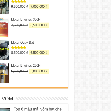
9,500,000
₫
7,000,000
₫
Được xếp
hạng
5.00
5 sao
Motor Engines 300N
7,500,000
₫
6,500,000
₫
Motor Quay Bạt
8,500,000
₫
6,500,000
₫
Được xếp
hạng
5.00
5 sao
Motor Engines 230N
6,500,000
₫
5,800,000
₫
I VÒM
Top 6 mẫu mái vòm bạt che