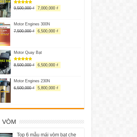
9,500,000
₫
7,000,000
₫
Được xếp
hạng
5.00
5 sao
Motor Engines 300N
7,500,000
₫
6,500,000
₫
Motor Quay Bạt
8,500,000
₫
6,500,000
₫
Được xếp
hạng
5.00
5 sao
Motor Engines 230N
6,500,000
₫
5,800,000
₫
I VÒM
Top 6 mẫu mái vòm bạt che