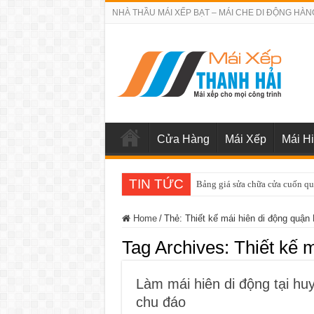
NHÀ THẦU MÁI XẾP BẠT – MÁI CHE DI ĐỘNG HÀN
Cửa Hàng
Mái Xếp
Mái H
TIN TỨC
Bảng giá sửa chữa cửa cuốn q
Home
/
Thẻ:
Thiết kế mái hiên di động quậ
Tag Archives:
Thiết kế 
Làm mái hiên di động tại hu
chu đáo