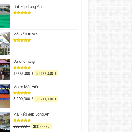
Bạt xếp Long An
Được xếp
hạng
5.00
5 sao
Mái xếp trượt
Được xếp
hạng
5.00
5 sao
Dù che nắng
4,000,000
₫
3,800,000
₫
Được xếp
hạng
5.00
5 sao
Motor Mái Hiên
3,200,000
₫
2,500,000
₫
Được xếp
hạng
5.00
5 sao
Mái xếp đẹp Long An
500,000
₫
300,000
₫
Được xếp
hạng
5.00