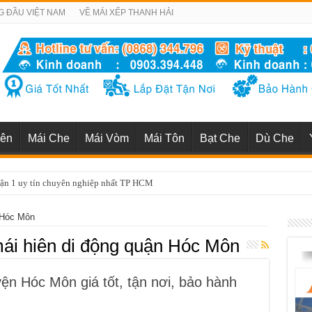
G ĐẦU VIỆT NAM
VỀ MÁI XẾP THANH HẢI
iên
Mái Che
Mái Vòm
Mái Tôn
Bạt Che
Dù Che
uận 1 uy tín chuyên nghiệp nhất TP HCM
n Hóc Môn
mái hiên di động quận Hóc Môn
yện Hóc Môn giá tốt, tận nơi, bảo hành