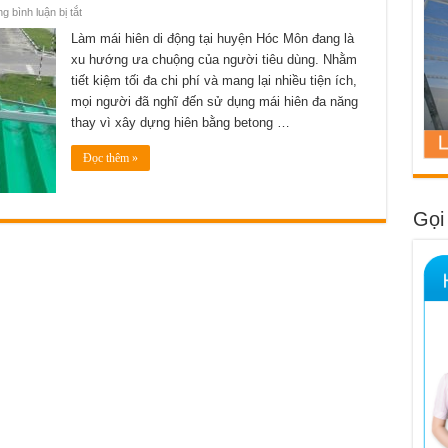
ở
 bình luận bị tắt
Làm
mái
Làm mái hiên di động tại huyện Hóc Môn đang là
hiên
xu hướng ưa chuộng của người tiêu dùng. Nhằm
di
động
tiết kiệm tối đa chi phí và mang lại nhiều tiện ích,
tại
huyện
mọi người đã nghĩ đến sử dụng mái hiên đa năng
Hóc
Môn
thay vì xây dựng hiên bằng betong …
giá
tốt,
tận
Đọc thêm »
nơi,
bảo
hành
chu
Gọi
đáo