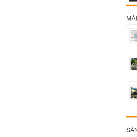
MÁI
SẢ