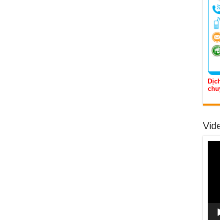
Dịch
chu
Vid
Trìn
chơi
Vide