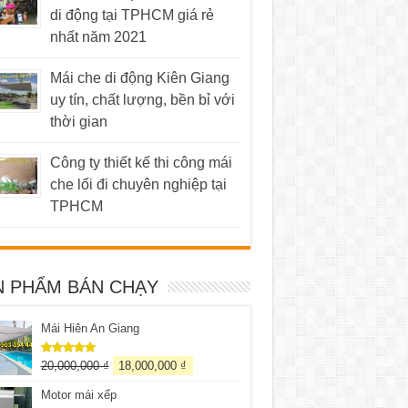
di động tại TPHCM giá rẻ
nhất năm 2021
Mái che di động Kiên Giang
uy tín, chất lượng, bền bỉ với
thời gian
Công ty thiết kế thi công mái
che lối đi chuyên nghiệp tại
TPHCM
N PHẨM BÁN CHẠY
Mái Hiên An Giang
20,000,000
₫
18,000,000
₫
Được xếp
hạng
5.00
5 sao
Motor mái xếp