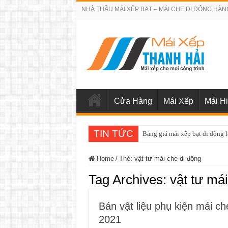
NHÀ THẦU MÁI XẾP BẠT – MÁI CHE DI ĐỘNG HÀN
Cửa Hàng
Mái Xếp
Mái H
TIN TỨC
Bảng giá sửa chữa cửa cuốn q
Home
/
Thẻ:
vật tư mái che di động
Tag Archives:
vật tư má
Bán vật liệu phụ kiện mái c
2021