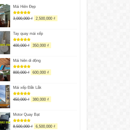
Mái Hiên Đẹp
3,000,000
₫
2,500,000
₫
Được xếp
hạng
5.00
5 sao
Tay quay mái xếp
400,000
₫
350,000
₫
Được xếp
hạng
5.00
5 sao
Mái hiên di động
800,000
₫
600,000
₫
Được xếp
hạng
5.00
5 sao
Mái xếp Đắk Lắk
450,000
₫
380,000
₫
Được xếp
hạng
5.00
5 sao
Motor Quay Bạt
8,500,000
₫
6,500,000
₫
Được xếp