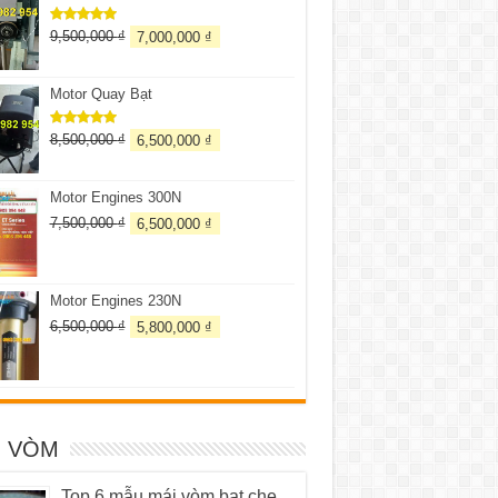
9,500,000
₫
7,000,000
₫
Được xếp
hạng
5.00
5 sao
Motor Quay Bạt
8,500,000
₫
6,500,000
₫
Được xếp
hạng
5.00
5 sao
Motor Engines 300N
7,500,000
₫
6,500,000
₫
Motor Engines 230N
6,500,000
₫
5,800,000
₫
I VÒM
Top 6 mẫu mái vòm bạt che