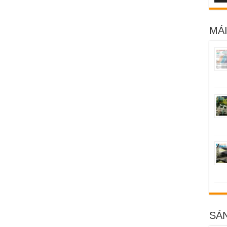
MÁI
SẢ