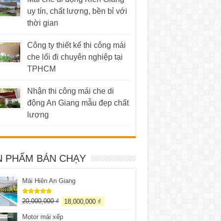
uy tín, chất lượng, bền bỉ với
thời gian
Công ty thiết kế thi công mái
che lối đi chuyên nghiệp tại
TPHCM
Nhận thi công mái che di
động An Giang mẫu đẹp chất
lượng
N PHẨM BÁN CHẠY
Mái Hiên An Giang
20,000,000
₫
18,000,000
₫
Được xếp
hạng
5.00
5 sao
Motor mái xếp