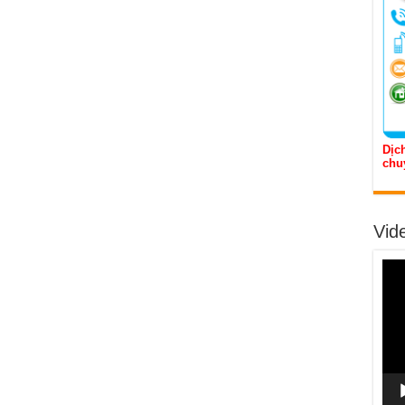
Dịch
chu
Vid
Trìn
chơi
Vide