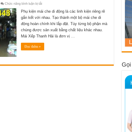
ở
Chức năng bình luận bị tắt
Bán
vật
Phụ kiện mái che di động là các linh kiện riêng rẽ
liệu
gắn kết với nhau. Tạo thành một bộ mái che di
phụ
kiện
động hoàn chính khi lắp đặt. Tùy từng bộ phận mà
mái
che
chúng được sản xuất bằng chất liệu khác nhau.
di
động
Mái Xếp Thanh Hải là đơn vị …
tại
TPHCM
giá
Đọc thêm »
rẻ
nhất
năm
2021
Gọi