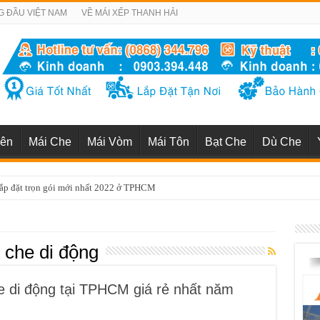
G ĐẦU VIỆT NAM
VỀ MÁI XẾP THANH HẢI
iên
Mái Che
Mái Vòm
Mái Tôn
Bạt Che
Dù Che
uận 1 uy tín chuyên nghiệp nhất TP HCM
i che di động
he di động tại TPHCM giá rẻ nhất năm