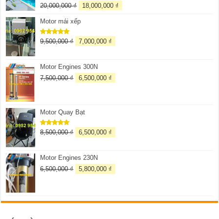
20,000,000
₫
18,000,000
₫
Được xếp
hạng
5.00
5 sao
Motor mái xếp
9,500,000
₫
7,000,000
₫
Được xếp
hạng
5.00
5 sao
Motor Engines 300N
7,500,000
₫
6,500,000
₫
Motor Quay Bạt
8,500,000
₫
6,500,000
₫
Được xếp
hạng
5.00
5 sao
Motor Engines 230N
6,500,000
₫
5,800,000
₫