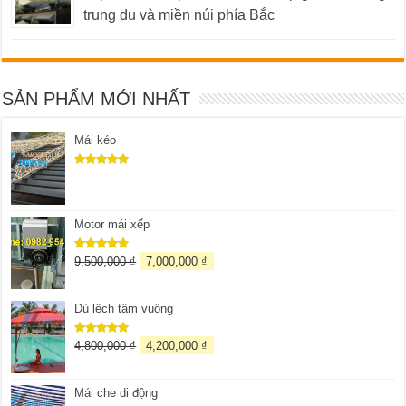
trung du và miền núi phía Bắc
SẢN PHẨM MỚI NHẤT
Mái kéo
Được xếp
hạng
5.00
5 sao
Motor mái xếp
9,500,000
₫
7,000,000
₫
Được xếp
hạng
5.00
5 sao
Dù lệch tâm vuông
4,800,000
₫
4,200,000
₫
Được xếp
hạng
5.00
5 sao
Mái che di động