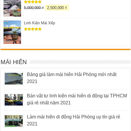
5,000,000
₫
2,500,000
₫
Được xếp
hạng
5.00
5 sao
Linh Kiện Mái Xếp
Được xếp
hạng
5.00
5 sao
MÁI HIÊN
Bảng giá làm mái hiên Hải Phòng mới nhất
2021
Bán vật tư linh kiện mái hiên di động tại TPHCM
giá rẻ nhất năm 2021
Làm mái hiên di động Hải Phòng uy tín giá rẻ
2021